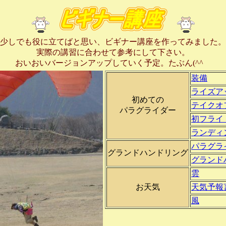
少しでも役に立てばと思い、ビギナー講座を作ってみました。
実際の講習に合わせて参考にして下さい。
おいおいバージョンアップしていく予定。たぶん(^^ゞ
装備
ライズア
初めての
テイクオ
パラグライダー
初フライ
ランディ
パラグラ
グランドハンドリング
グランド
雲
お天気
天気予報
風