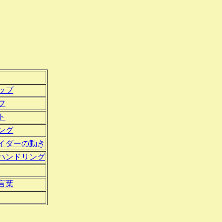
ップ
フ
ト
ング
イダーの動き
ハンドリング
言葉