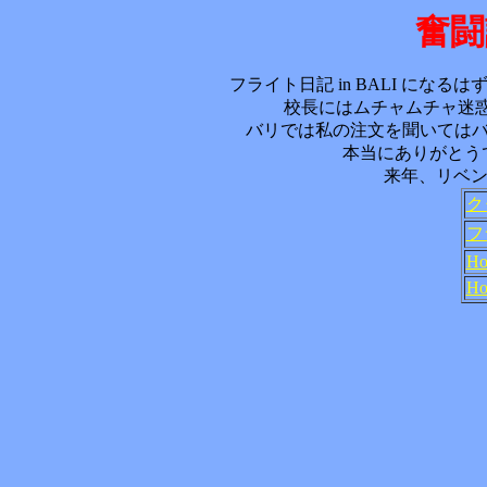
奮闘記
フライト日記 in BALI に
校長にはムチャムチャ迷惑を
バリでは私の注文を聞いては
本当にありがとうです～～
来年、リベン
ク
フ
Ho
Ho